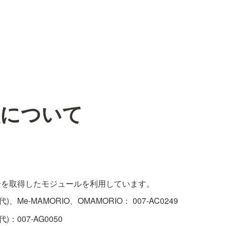
証について
)、Me-MAMORIO、OMAMORIO： 007-AC0249
)：007-AG0050