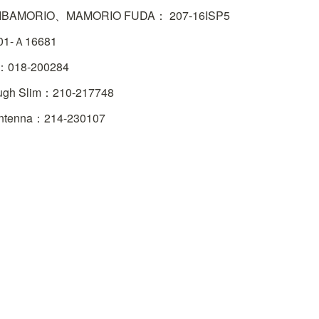
BAMORIO、MAMORIO FUDA： 207-16ISP5
1-Ａ16681
018-200284 
ugh Slim：210-217748
tenna：214-230107