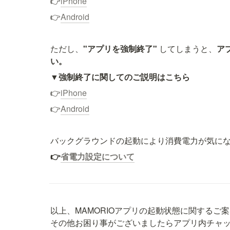
👉
iPhone
👉
Android
ただし、
"アプリを強制終了" 
してしまうと、
ア
い。
▼
強制終了に関してのご説明はこちら
👉
iPhone
👉
Android
バックグラウンドの起動により消費電力が気に
👉
省電力設定について
以上、MAMORIOアプリの起動状態に関するご案
その他お困り事がございましたらアプリ内チャ