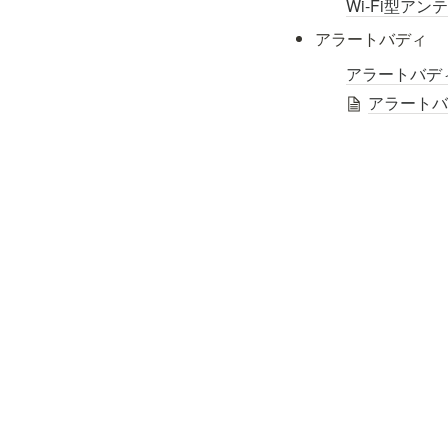
Wi-Fi型ア
アラートバディ
アラートバディ
アラート
各種リンク
MAMORIO Biz
MAMORIO公式サ
MAMORIO Biz
NEARIZE株式
PR TIMES
（新サ