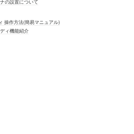
ンテナの設置について
 操作方法(簡易マニュアル)
バディ機能紹介
公式サイト
イト
（コンシューマ向け製品サイト）
利用規約書
会社公式サイト
（会社概要などはこちらに掲載しております）
ービスなどのプレスリリースを配信しております）