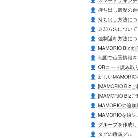
スマートフォンチ
👤
持ち出し履歴の台
👤
持ち出し方法につ
👤
返却方法について
👤
強制返却方法につ
👤
MAMORIO Biz
👤
地図で位置情報を
👤
QRコード読み取
👤
新しいMAMORI
👤
[MAMORIO B
👤
[MAMORIO B
👤
MAMORIOの追
👤
MAMORIOを紛
👤
グループを作成し
👤
タグの所属グルー
👤